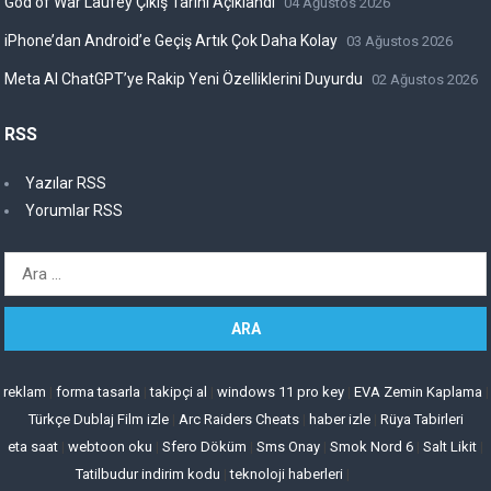
God of War Laufey Çıkış Tarihi Açıklandı
04 Ağustos 2026
iPhone’dan Android’e Geçiş Artık Çok Daha Kolay
03 Ağustos 2026
Meta AI ChatGPT’ye Rakip Yeni Özelliklerini Duyurdu
02 Ağustos 2026
RSS
Yazılar RSS
Yorumlar RSS
Arama:
reklam
|
forma tasarla
|
takipçi al
|
windows 11 pro key
|
EVA Zemin Kaplama
|
Türkçe Dublaj Film izle
|
Arc Raiders Cheats
|
haber izle
|
Rüya Tabirleri
eta saat
|
webtoon oku
|
Sfero Döküm
|
Sms Onay
|
Smok Nord 6
|
Salt Likit
|
Tatilbudur indirim kodu
|
teknoloji haberleri
|