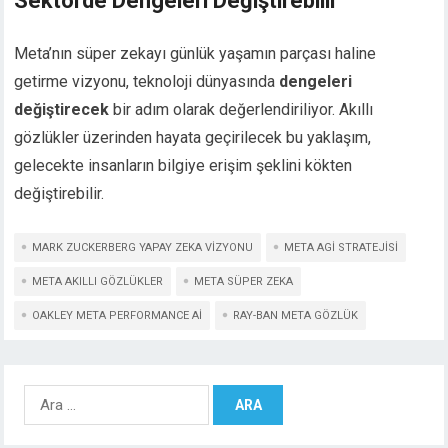
Sektörde Dengeleri Değiştirebilir
Meta’nın süper zekayı günlük yaşamın parçası haline
getirme vizyonu, teknoloji dünyasında
dengeleri
değiştirecek
bir adım olarak değerlendiriliyor. Akıllı
gözlükler üzerinden hayata geçirilecek bu yaklaşım,
gelecekte insanların bilgiye erişim şeklini kökten
değiştirebilir.
MARK ZUCKERBERG YAPAY ZEKA VIZYONU
META AGI STRATEJISI
META AKILLI GÖZLÜKLER
META SÜPER ZEKA
OAKLEY META PERFORMANCE AI
RAY-BAN META GÖZLÜK
Arama: