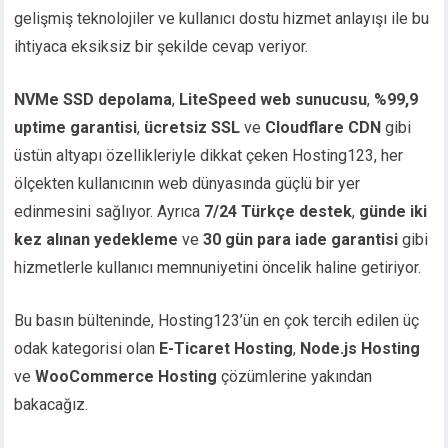
gelişmiş teknolojiler ve kullanıcı dostu hizmet anlayışı ile bu
ihtiyaca eksiksiz bir şekilde cevap veriyor.
NVMe SSD depolama
,
LiteSpeed web sunucusu
,
%99,9
uptime garantisi
,
ücretsiz SSL
ve
Cloudflare CDN
gibi
üstün altyapı özellikleriyle dikkat çeken Hosting123, her
ölçekten kullanıcının web dünyasında güçlü bir yer
edinmesini sağlıyor. Ayrıca
7/24 Türkçe destek
,
günde iki
kez alınan yedekleme
ve
30 gün para iade garantisi
gibi
hizmetlerle kullanıcı memnuniyetini öncelik haline getiriyor.
Bu basın bülteninde, Hosting123’ün en çok tercih edilen üç
odak kategorisi olan
E-Ticaret Hosting
,
Node.js Hosting
ve
WooCommerce Hosting
çözümlerine yakından
bakacağız.