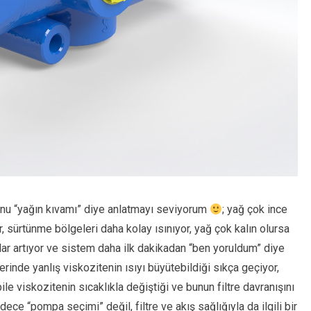
nu “yağın kıvamı” diye anlatmayı seviyorum
; yağ çok ince
or, sürtünme bölgeleri daha kolay ısınıyor, yağ çok kalın olursa
lar artıyor ve sistem daha ilk dakikadan “ben yoruldum” diye
erinde yanlış viskozitenin ısıyı büyütebildiği sıkça geçiyor,
bile viskozitenin sıcaklıkla değiştiği ve bunun filtre davranışını
dece “pompa seçimi” değil, filtre ve akış sağlığıyla da ilgili bir