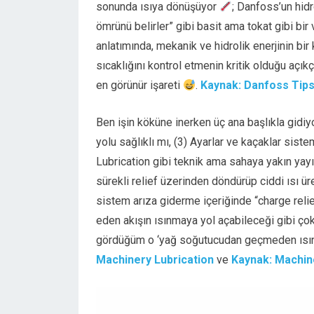
sonunda ısıya dönüşüyor
; Danfoss’un hidr
ömrünü belirler” gibi basit ama tokat gibi bi
anlatımında, mekanik ve hidrolik enerjinin bi
sıcaklığını kontrol etmenin kritik olduğu açık
en görünür işareti
.
Kaynak: Danfoss Tips
Ben işin köküne inerken üç ana başlıkla gidi
yolu sağlıklı mı, (3) Ayarlar ve kaçaklar sis
Lubrication gibi teknik ama sahaya yakın yayınl
sürekli relief üzerinden döndürüp ciddi ısı üre
sistem arıza giderme içeriğinde “charge relie
eden akışın ısınmaya yol açabileceği gibi çok
gördüğüm o ‘yağ soğutucudan geçmeden ısını
Machinery Lubrication
ve
Kaynak: Machine