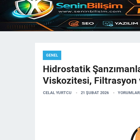
GENEL
Hidrostatik Şanzımanl
Viskozitesi, Filtrasyon 
CELAL YURTCU
21 ŞUBAT 2026
YORUMLAR