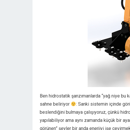
Ben hidrostatik şanzımanlarda “yağ niye bu 
sahne beliriyor
: Sanki sistemin içinde gö
beslendiğini bulmaya çalışıyoruz, çünkü hidros
yapılabiliyor ama aynı zamanda küçük bir ayar k
görünen” şeyler bir anda enerjiyi işe çevirme