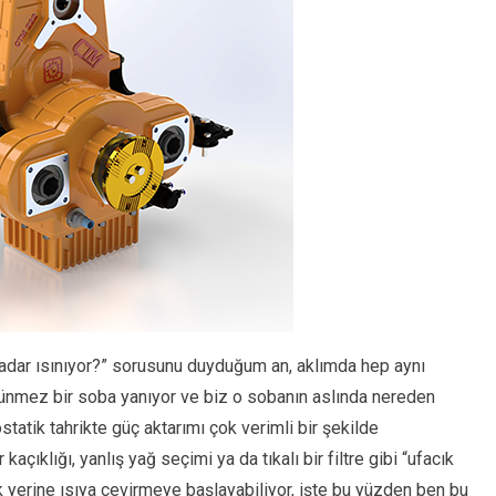
kadar ısınıyor?” sorusunu duyduğum an, aklımda hep aynı
rünmez bir soba yanıyor ve biz o sobanın aslında nereden
tatik tahrikte güç aktarımı çok verimli bir şekilde
açıklığı, yanlış yağ seçimi ya da tıkalı bir filtre gibi “ufacık
k yerine ısıya çevirmeye başlayabiliyor, işte bu yüzden ben bu