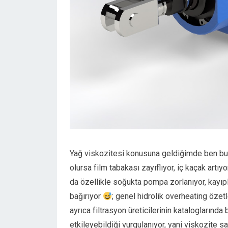
Yağ viskozitesi konusuna geldiğimde ben bu
olursa film tabakası zayıflıyor, iç kaçak artıy
da özellikle soğukta pompa zorlanıyor, kayıp
bağırıyor
; genel hidrolik overheating özetl
ayrıca filtrasyon üreticilerinin kataloglarında 
etkileyebildiği vurgulanıyor, yani viskozite sa