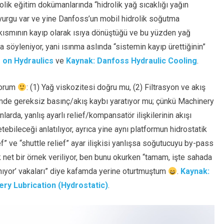
olik eğitim dokümanlarında “hidrolik yağ sıcaklığı yağın
r vurgu var ve yine Danfoss’un mobil hidrolik soğutma
r kısmının kayıp olarak ısıya dönüştüğü ve bu yüzden yağ
ça söyleniyor, yani ısınma aslında “sistemin kayıp ürettiğinin”
 on Hydraulics
ve
Kaynak: Danfoss Hydraulic Cooling
.
yorum
: (1) Yağ viskozitesi doğru mu, (2) Filtrasyon ve akış
temde gereksiz basınç/akış kaybı yaratıyor mu; çünkü Machinery
arda, yanlış ayarlı relief/kompansatör ilişkilerinin akışı
tebileceği anlatılıyor, ayrıca yine aynı platformun hidrostatik
f” ve “shuttle relief” ayar ilişkisi yanlışsa soğutucuyu by-pass
 net bir örnek veriliyor, ben bunu okurken “tamam, işte sahada
yor’ vakaları” diye kafamda yerine oturtmuştum
.
Kaynak:
ry Lubrication (Hydrostatic)
.