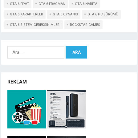
GTA 6 FIYAT
GTA 6 FRAGMAN
GTA 6 HARITA
GTA 6 KARAKTERLER
GTA 6 OYNANIŞ
GTA 6 PC SÜRÜMÜ
GTA 6 SISTEM GEREKSINIMLERI
ROCKSTAR GAMES
Arama:
REKLAM