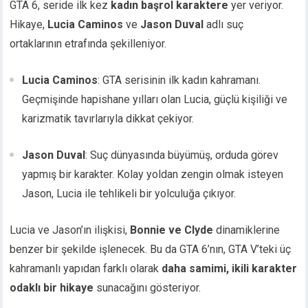
GTA 6, seride ilk kez
kadın başrol karaktere
yer veriyor.
Hikaye,
Lucia Caminos
ve
Jason Duval
adlı suç
ortaklarının etrafında şekilleniyor.
Lucia Caminos
: GTA serisinin ilk kadın kahramanı.
Geçmişinde hapishane yılları olan Lucia, güçlü kişiliği ve
karizmatik tavırlarıyla dikkat çekiyor.
Jason Duval
: Suç dünyasında büyümüş, orduda görev
yapmış bir karakter. Kolay yoldan zengin olmak isteyen
Jason, Lucia ile tehlikeli bir yolculuğa çıkıyor.
Lucia ve Jason’ın ilişkisi,
Bonnie ve Clyde
dinamiklerine
benzer bir şekilde işlenecek. Bu da GTA 6’nın, GTA V’teki üç
kahramanlı yapıdan farklı olarak
daha samimi, ikili karakter
odaklı bir hikaye
sunacağını gösteriyor.