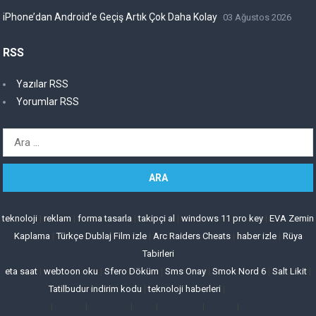
iPhone’dan Android’e Geçiş Artık Çok Daha Kolay
03 Ağustos 2026
RSS
Yazılar RSS
Yorumlar RSS
Arama:
teknoloji
|
reklam
|
forma tasarla
|
takipçi al
|
windows 11 pro key
|
EVA Zemin
Kaplama
|
Türkçe Dublaj Film izle
|
Arc Raiders Cheats
|
haber izle
|
Rüya
Tabirleri
eta saat
|
webtoon oku
|
Sfero Döküm
|
Sms Onay
|
Smok Nord 6
|
Salt Likit
|
Tatilbudur indirim kodu
|
teknoloji haberleri
|
|
|
|
|
|
|