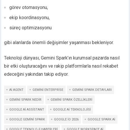
görev otomasyonu,
ekip koordinasyonu,
süreç optimizasyonu
gibi alanlarda önemli değişimler yaşanması bekleniyor.
Teknoloji dünyası, Gemini Spark’ın kurumsal pazarda nasıl
bir etki oluşturacağını ve rakip platformlarla nasıl rekabet
edeceğini yakından takip ediyor.
AI AGENT
GEMINI ENTERPRISE
GEMINI SPARK DETAYLARI
GEMINI SPARK NEDIR
GEMINI SPARK ÖZELLIKLERI
GOOGLE AI ASSISTANT
GOOGLE AI TEKNOLOJISI
GOOGLE GEMINI SPARK
GOOGLE IO 2026
GOOGLE SPARK AI
GOOGLE TEKNOLOJI HABERLERI
GOOGLE WORKSPACE AI