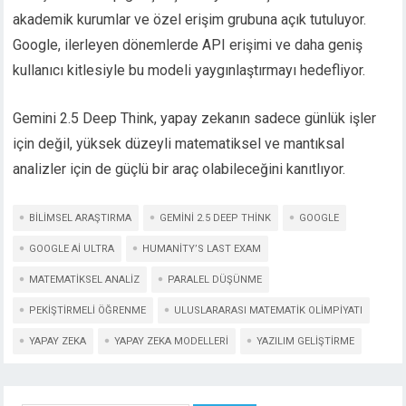
akademik kurumlar ve özel erişim grubuna açık tutuluyor.
Google, ilerleyen dönemlerde API erişimi ve daha geniş
kullanıcı kitlesiyle bu modeli yaygınlaştırmayı hedefliyor.
Gemini 2.5 Deep Think, yapay zekanın sadece günlük işler
için değil, yüksek düzeyli matematiksel ve mantıksal
analizler için de güçlü bir araç olabileceğini kanıtlıyor.
BILIMSEL ARAŞTIRMA
GEMINI 2.5 DEEP THINK
GOOGLE
GOOGLE AI ULTRA
HUMANITY’S LAST EXAM
MATEMATIKSEL ANALIZ
PARALEL DÜŞÜNME
PEKIŞTIRMELI ÖĞRENME
ULUSLARARASI MATEMATIK OLIMPIYATI
YAPAY ZEKA
YAPAY ZEKA MODELLERI
YAZILIM GELIŞTIRME