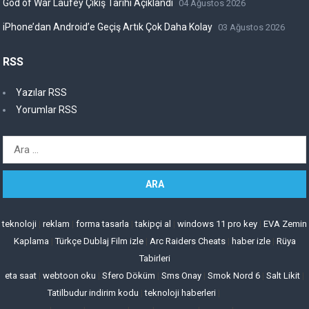
God of War Laufey Çıkış Tarihi Açıklandı
04 Ağustos 2026
iPhone’dan Android’e Geçiş Artık Çok Daha Kolay
03 Ağustos 2026
RSS
Yazılar RSS
Yorumlar RSS
Arama:
teknoloji
|
reklam
|
forma tasarla
|
takipçi al
|
windows 11 pro key
|
EVA Zemin
Kaplama
|
Türkçe Dublaj Film izle
|
Arc Raiders Cheats
|
haber izle
|
Rüya
Tabirleri
eta saat
|
webtoon oku
|
Sfero Döküm
|
Sms Onay
|
Smok Nord 6
|
Salt Likit
|
Tatilbudur indirim kodu
|
teknoloji haberleri
|