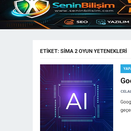
ETIKET:
SIMA 2 OYUN YETENEKLERI
YAP
Go
CELA
Googl
geçen