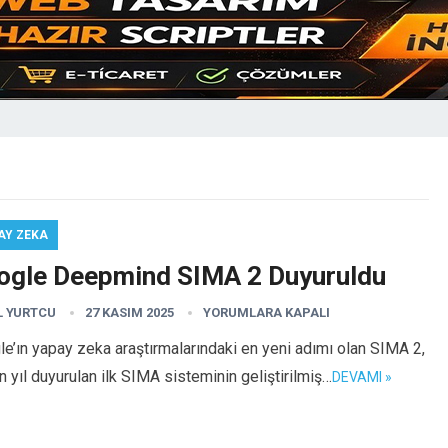
AY ZEKA
ogle Deepmind SIMA 2 Duyuruldu
L YURTCU
27 KASIM 2025
YORUMLARA KAPALI
e’ın yapay zeka araştırmalarındaki en yeni adımı olan SIMA 2,
 yıl duyurulan ilk SIMA sisteminin geliştirilmiş…
DEVAMI »