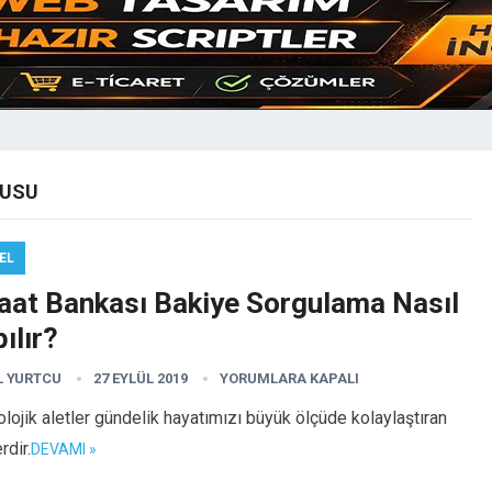
RUSU
EL
raat Bankası Bakiye Sorgulama Nasıl
ılır?
L YURTCU
27 EYLÜL 2019
YORUMLARA KAPALI
lojik aletler gündelik hayatımızı büyük ölçüde kolaylaştıran
rdir.
DEVAMI »