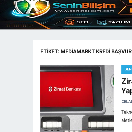
ETIKET:
MEDIAMARKT KREDI BAŞVU
GEN
Zi
Yap
CELA
Tekno
aletle