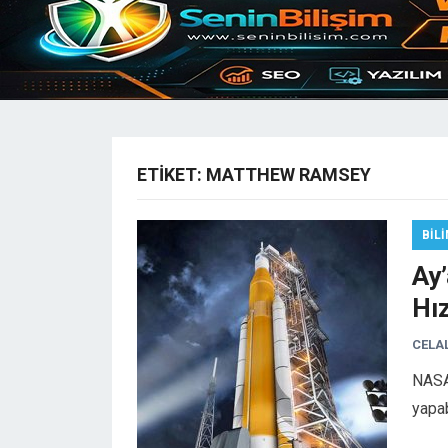
ETIKET:
MATTHEW RAMSEY
BIL
Ay’
Hız
CELA
NASA 
yapab