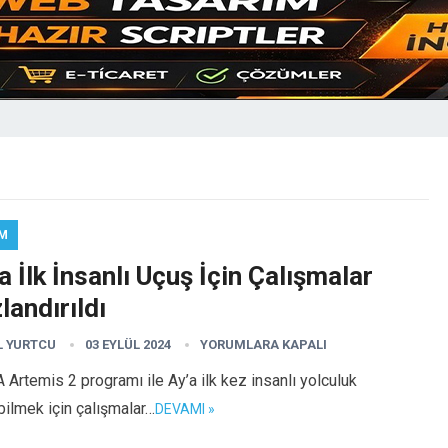
IM
a İlk İnsanlı Uçuş İçin Çalışmalar
landırıldı
L YURTCU
03 EYLÜL 2024
YORUMLARA KAPALI
Artemis 2 programı ile Ay’a ilk kez insanlı yolculuk
ilmek için çalışmalar…
DEVAMI »