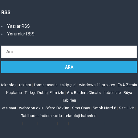
RSS
Yazılar RSS
Yorumlar RSS
Arama:
teknoloji
|
reklam
|
forma tasarla
|
takipçi al
|
windows 11 pro key
|
EVA Zemin
Kaplama
|
Türkçe Dublaj Film izle
|
Arc Raiders Cheats
|
haber izle
|
Rüya
Tabirleri
eta saat
|
webtoon oku
|
Sfero Döküm
|
Sms Onay
|
Smok Nord 6
|
Salt Likit
|
Tatilbudur indirim kodu
|
teknoloji haberleri
|
|
|
|
|
|
|