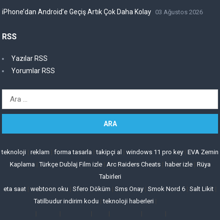
iPhone’dan Android’e Geçiş Artık Çok Daha Kolay
03 Ağustos 2026
RSS
Yazılar RSS
Yorumlar RSS
Arama:
teknoloji
|
reklam
|
forma tasarla
|
takipçi al
|
windows 11 pro key
|
EVA Zemin
Kaplama
|
Türkçe Dublaj Film izle
|
Arc Raiders Cheats
|
haber izle
|
Rüya
Tabirleri
eta saat
|
webtoon oku
|
Sfero Döküm
|
Sms Onay
|
Smok Nord 6
|
Salt Likit
|
Tatilbudur indirim kodu
|
teknoloji haberleri
|
|
|
|
|
|
|