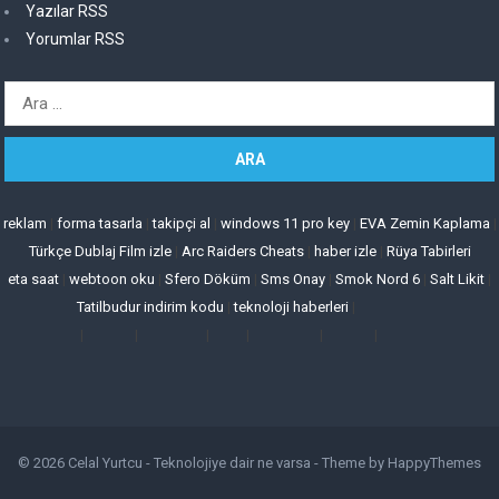
Yazılar RSS
Yorumlar RSS
Arama:
reklam
|
forma tasarla
|
takipçi al
|
windows 11 pro key
|
EVA Zemin Kaplama
|
Türkçe Dublaj Film izle
|
Arc Raiders Cheats
|
haber izle
|
Rüya Tabirleri
eta saat
|
webtoon oku
|
Sfero Döküm
|
Sms Onay
|
Smok Nord 6
|
Salt Likit
|
Tatilbudur indirim kodu
|
teknoloji haberleri
|
|
|
|
|
|
|
© 2026
Celal Yurtcu - Teknolojiye dair ne varsa
- Theme by
HappyThemes