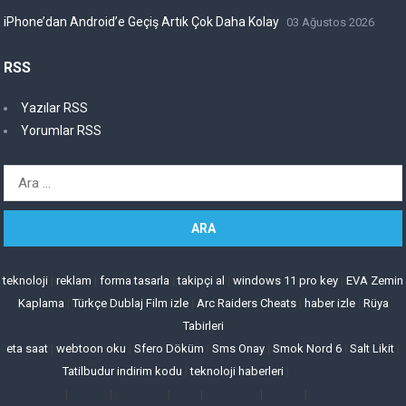
iPhone’dan Android’e Geçiş Artık Çok Daha Kolay
03 Ağustos 2026
RSS
Yazılar RSS
Yorumlar RSS
Arama:
teknoloji
|
reklam
|
forma tasarla
|
takipçi al
|
windows 11 pro key
|
EVA Zemin
Kaplama
|
Türkçe Dublaj Film izle
|
Arc Raiders Cheats
|
haber izle
|
Rüya
Tabirleri
eta saat
|
webtoon oku
|
Sfero Döküm
|
Sms Onay
|
Smok Nord 6
|
Salt Likit
|
Tatilbudur indirim kodu
|
teknoloji haberleri
|
|
|
|
|
|
|