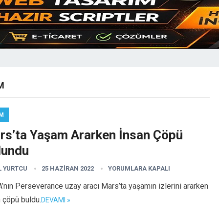
M
IM
rs’ta Yaşam Ararken İnsan Çöpü
lundu
L YURTCU
25 HAZIRAN 2022
YORUMLARA KAPALI
nın Perseverance uzay aracı Mars’ta yaşamın izlerini ararken
 çöpü buldu.
DEVAMI »