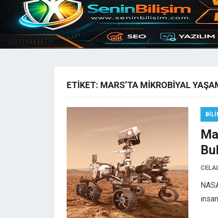
ETIKET:
MARS’TA MIKROBIYAL YAŞA
BIL
Ma
Bu
CELA
NASA’
insan