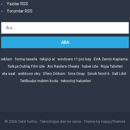
Yazılar RSS
Yorumlar RSS
Arama:
reklam
|
forma tasarla
|
takipçi al
|
windows 11 pro key
|
EVA Zemin Kaplama
|
Türkçe Dublaj Film izle
|
Arc Raiders Cheats
|
haber izle
|
Rüya Tabirleri
eta saat
|
webtoon oku
|
Sfero Döküm
|
Sms Onay
|
Smok Nord 6
|
Salt Likit
|
Tatilbudur indirim kodu
|
teknoloji haberleri
|
|
|
|
|
|
|
© 2026
Celal Yurtcu - Teknolojiye dair ne varsa
- Theme by
HappyThemes