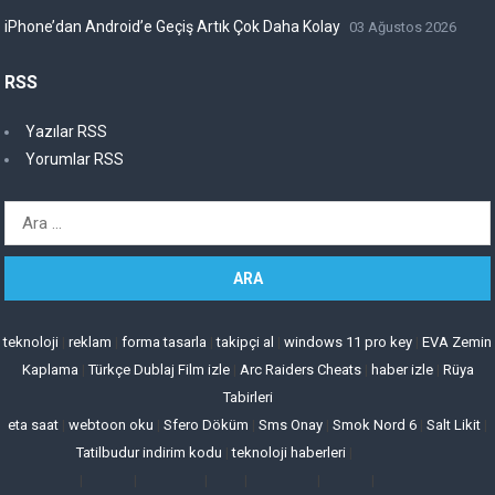
iPhone’dan Android’e Geçiş Artık Çok Daha Kolay
03 Ağustos 2026
RSS
Yazılar RSS
Yorumlar RSS
Arama:
teknoloji
|
reklam
|
forma tasarla
|
takipçi al
|
windows 11 pro key
|
EVA Zemin
Kaplama
|
Türkçe Dublaj Film izle
|
Arc Raiders Cheats
|
haber izle
|
Rüya
Tabirleri
eta saat
|
webtoon oku
|
Sfero Döküm
|
Sms Onay
|
Smok Nord 6
|
Salt Likit
|
Tatilbudur indirim kodu
|
teknoloji haberleri
|
|
|
|
|
|
|