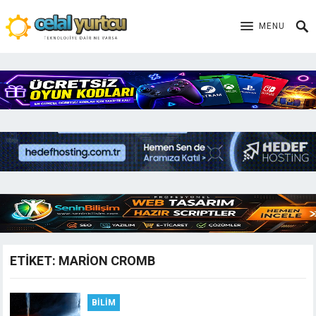
MENU
ETIKET:
MARION CROMB
BILIM