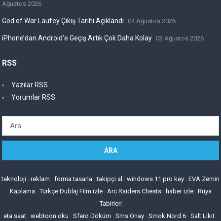
Ağustos 2026
God of War Laufey Çıkış Tarihi Açıklandı
04 Ağustos 2026
iPhone’dan Android’e Geçiş Artık Çok Daha Kolay
03 Ağustos 2026
RSS
Yazılar RSS
Yorumlar RSS
Arama:
teknoloji
|
reklam
|
forma tasarla
|
takipçi al
|
windows 11 pro key
|
EVA Zemin
Kaplama
|
Türkçe Dublaj Film izle
|
Arc Raiders Cheats
|
haber izle
|
Rüya
Tabirleri
eta saat
|
webtoon oku
|
Sfero Döküm
|
Sms Onay
|
Smok Nord 6
|
Salt Likit
|