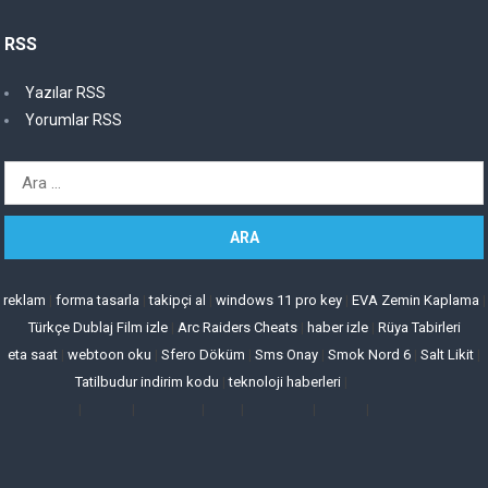
RSS
Yazılar RSS
Yorumlar RSS
Arama:
reklam
|
forma tasarla
|
takipçi al
|
windows 11 pro key
|
EVA Zemin Kaplama
|
Türkçe Dublaj Film izle
|
Arc Raiders Cheats
|
haber izle
|
Rüya Tabirleri
eta saat
|
webtoon oku
|
Sfero Döküm
|
Sms Onay
|
Smok Nord 6
|
Salt Likit
|
Tatilbudur indirim kodu
|
teknoloji haberleri
|
|
|
|
|
|
|