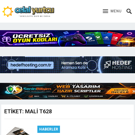
MENU
ETIKET:
MALI T628
HABERLER