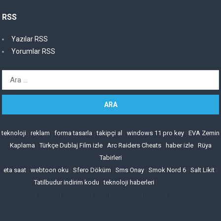
RSS
Yazılar RSS
Yorumlar RSS
Arama:
teknoloji
|
reklam
|
forma tasarla
|
takipçi al
|
windows 11 pro key
|
EVA Zemin
Kaplama
|
Türkçe Dublaj Film izle
|
Arc Raiders Cheats
|
haber izle
|
Rüya
Tabirleri
eta saat
|
webtoon oku
|
Sfero Döküm
|
Sms Onay
|
Smok Nord 6
|
Salt Likit
|
Tatilbudur indirim kodu
|
teknoloji haberleri
|
|
|
|
|
|
|