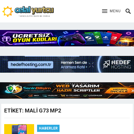
MENU
ETIKET:
MALI G73 MP2
HABERLER