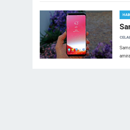
HAB
Sa
CELA
Sams
amira