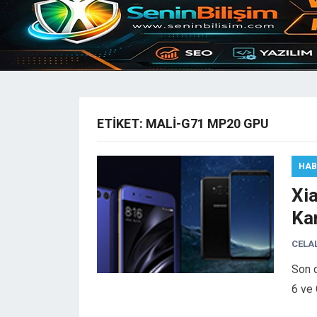
ETIKET:
MALI-G71 MP20 GPU
HAB
Xi
Kar
CELA
Son d
6 ve 