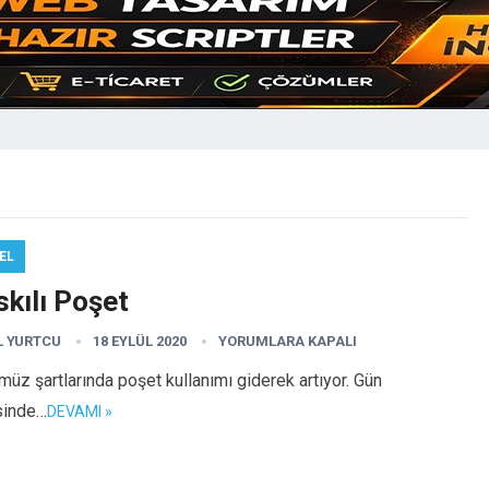
EL
kılı Poşet
L YURTCU
18 EYLÜL 2020
YORUMLARA KAPALI
üz şartlarında poşet kullanımı giderek artıyor. Gün
sinde…
DEVAMI »