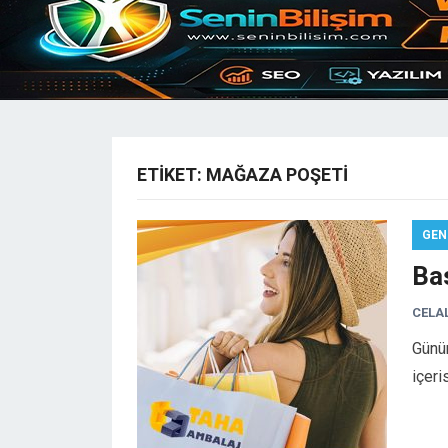
ETIKET:
MAĞAZA POŞETI
GEN
Bas
CELA
Günüm
içeri