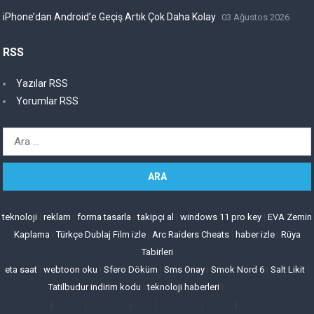
iPhone’dan Android’e Geçiş Artık Çok Daha Kolay
03 Ağustos 2026
RSS
Yazılar RSS
Yorumlar RSS
Arama:
teknoloji
|
reklam
|
forma tasarla
|
takipçi al
|
windows 11 pro key
|
EVA Zemin
Kaplama
|
Türkçe Dublaj Film izle
|
Arc Raiders Cheats
|
haber izle
|
Rüya
Tabirleri
eta saat
|
webtoon oku
|
Sfero Döküm
|
Sms Onay
|
Smok Nord 6
|
Salt Likit
|
Tatilbudur indirim kodu
|
teknoloji haberleri
|
|
|
|
|
|
|