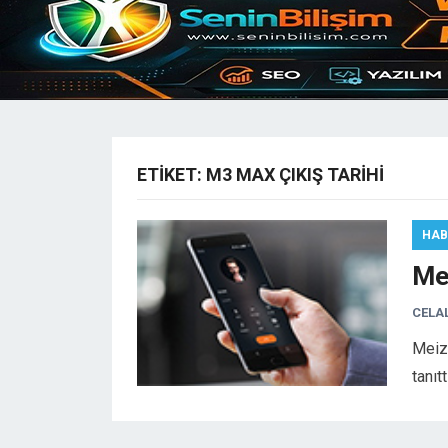
ETIKET:
M3 MAX ÇIKIŞ TARIHI
HAB
Me
CELA
Meizu
tanıt