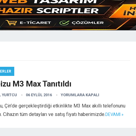
ERLER
izu M3 Max Tanıtıldı
L YURTCU
06 EYLÜL 2016
YORUMLARA KAPALI
, Çin’de gerçekleştirdiği etkinlikte M3 Max akıllı telefonunu
tı. Cihazın tüm detayları ve satış fiyatı haberimizde.
DEVAMI »