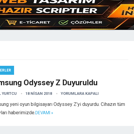
ERLER
msung Odyssey Z Duyuruldu
L YURTCU
18 NISAN 2018
YORUMLARA KAPALI
ung yeni oyun bilgisayarı Odyssey Z’yi duyurdu. Cihazın tüm
ları haberimizde.
DEVAMI »