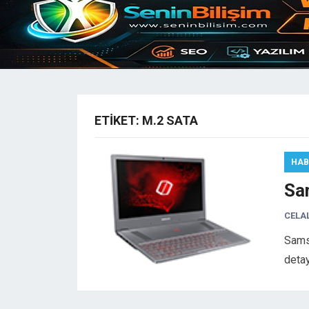
ETIKET:
M.2 SATA
HAB
Sa
CELA
Sams
detay