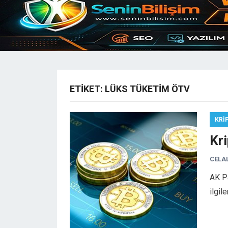
ETIKET:
LÜKS TÜKETIM ÖTV
KRI
Kri
CELA
AK Pa
ilgil