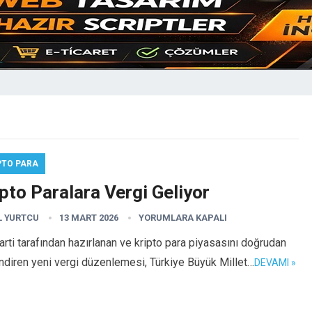
PTO PARA
pto Paralara Vergi Geliyor
L YURTCU
13 MART 2026
YORUMLARA KAPALI
rti tarafından hazırlanan ve kripto para piyasasını doğrudan
endiren yeni vergi düzenlemesi, Türkiye Büyük Millet…
DEVAMI »