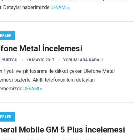
tı. Detaylar haberimizde.
DEVAMI »
ERLER
efone Metal İncelemesi
L YURTCU
18 MAYIS 2017
YORUMLARA KAPALI
 fiyatı ve şık tasarımı ile dikkat çeken Ulefone Metal
emesi sizlerle. Akıllı telefonun tüm detayları
lememizde.
DEVAMI »
ERLER
neral Mobile GM 5 Plus İncelemesi