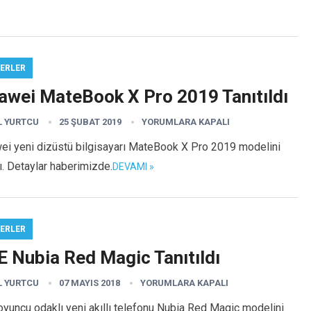
ERLER
awei MateBook X Pro 2019 Tanıtıldı
L YURTCU
25 ŞUBAT 2019
YORUMLARA KAPALI
ei yeni dizüstü bilgisayarı MateBook X Pro 2019 modelini
tı. Detaylar haberimizde.
DEVAMI »
ERLER
E Nubia Red Magic Tanıtıldı
L YURTCU
07 MAYIS 2018
YORUMLARA KAPALI
yuncu odaklı yeni akıllı telefonu Nubia Red Magic modelini