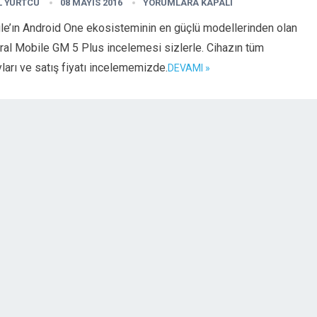
L YURTCU
08 MAYIS 2016
YORUMLARA KAPALI
le’ın Android One ekosisteminin en güçlü modellerinden olan
al Mobile GM 5 Plus incelemesi sizlerle. Cihazın tüm
ları ve satış fiyatı incelememizde.
DEVAMI »