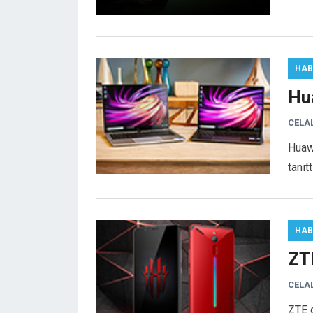
HAB
Hu
CELA
Huaw
tanıt
HAB
ZT
CELA
ZTE o