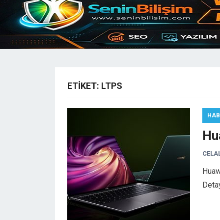
ETIKET:
LTPS
HAB
Hu
CELA
Huawe
Deta