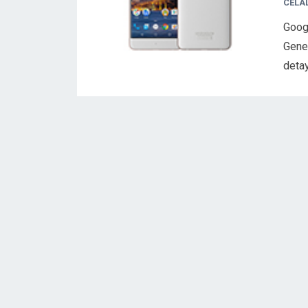
CELA
Goog
Gener
detay