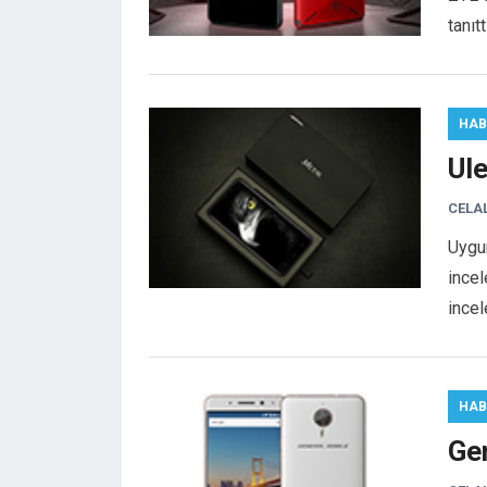
tanıt
HAB
Ul
CELA
Uygun
incel
ince
HAB
Ge