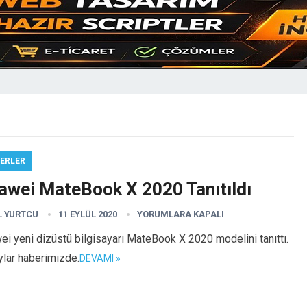
ERLER
awei MateBook X 2020 Tanıtıldı
L YURTCU
11 EYLÜL 2020
YORUMLARA KAPALI
i yeni dizüstü bilgisayarı MateBook X 2020 modelini tanıttı.
ylar haberimizde.
DEVAMI »