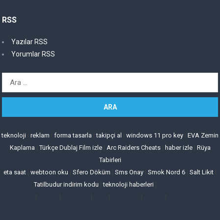
RSS
Yazılar RSS
Yorumlar RSS
Arama:
teknoloji
|
reklam
|
forma tasarla
|
takipçi al
|
windows 11 pro key
|
EVA Zemin
Kaplama
|
Türkçe Dublaj Film izle
|
Arc Raiders Cheats
|
haber izle
|
Rüya
Tabirleri
eta saat
|
webtoon oku
|
Sfero Döküm
|
Sms Onay
|
Smok Nord 6
|
Salt Likit
|
Tatilbudur indirim kodu
|
teknoloji haberleri
|
|
|
|
|
|
|