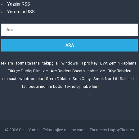
Yazılar RSS
Yorumlar RSS
Arama:
reklam
|
forma tasarla
|
takipçi al
|
windows 11 pro key
|
EVA Zemin Kaplama
|
Türkçe Dublaj Film izle
|
Arc Raiders Cheats
|
haber izle
|
Rüya Tabirleri
eta saat
|
webtoon oku
|
Sfero Döküm
|
Sms Onay
|
Smok Nord 6
|
Salt Likit
|
Tatilbudur indirim kodu
|
teknoloji haberleri
|
|
|
|
|
|
|
© 2026
Celal Yurtcu - Teknolojiye dair ne varsa
- Theme by
HappyThemes