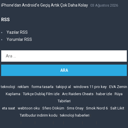
iPhone’dan Android’e Geçiş Artık Çok Daha Kolay
03 Ağustos 2026
RSS
Yazılar RSS
Yorumlar RSS
Arama:
teknoloji
|
reklam
|
forma tasarla
|
takipçi al
|
windows 11 pro key
|
EVA Zemin
Kaplama
|
Türkçe Dublaj Film izle
|
Arc Raiders Cheats
|
haber izle
|
Rüya
Tabirleri
eta saat
|
webtoon oku
|
Sfero Döküm
|
Sms Onay
|
Smok Nord 6
|
Salt Likit
|
Tatilbudur indirim kodu
|
teknoloji haberleri
|
|
|
|
|
|
|