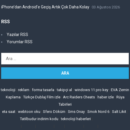
iPhone’dan Android’e Geçiş Artık Çok Daha Kolay
03 Ağustos 2026
RSS
Yazılar RSS
Yorumlar RSS
Arama:
teknoloji
|
reklam
|
forma tasarla
|
takipçi al
|
windows 11 pro key
|
EVA Zemin
Kaplama
|
Türkçe Dublaj Film izle
|
Arc Raiders Cheats
|
haber izle
|
Rüya
Tabirleri
eta saat
|
webtoon oku
|
Sfero Döküm
|
Sms Onay
|
Smok Nord 6
|
Salt Likit
|
Tatilbudur indirim kodu
|
teknoloji haberleri
|
|
|
|
|
|
|