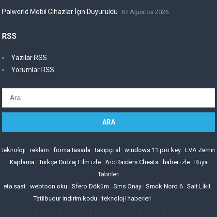
Palworld Mobil Cihazlar İçin Duyuruldu
07 Ağustos 2026
RSS
Yazılar RSS
Yorumlar RSS
Arama:
teknoloji
|
reklam
|
forma tasarla
|
takipçi al
|
windows 11 pro key
|
EVA Zemin
Kaplama
|
Türkçe Dublaj Film izle
|
Arc Raiders Cheats
|
haber izle
|
Rüya
Tabirleri
eta saat
|
webtoon oku
|
Sfero Döküm
|
Sms Onay
|
Smok Nord 6
|
Salt Likit
|
Tatilbudur indirim kodu
|
teknoloji haberleri
|
|
|
|
|
|
|