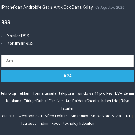
iPhone’dan Android’e Geçiş Artık Çok Daha Kolay
03 Ağustos 2026
RSS
Yazılar RSS
Yorumlar RSS
Arama:
teknoloji
|
reklam
|
forma tasarla
|
takipçi al
|
windows 11 pro key
|
EVA Zemin
Kaplama
|
Türkçe Dublaj Film izle
|
Arc Raiders Cheats
|
haber izle
|
Rüya
Tabirleri
eta saat
|
webtoon oku
|
Sfero Döküm
|
Sms Onay
|
Smok Nord 6
|
Salt Likit
|
Tatilbudur indirim kodu
|
teknoloji haberleri
|
|
|
|
|
|
|