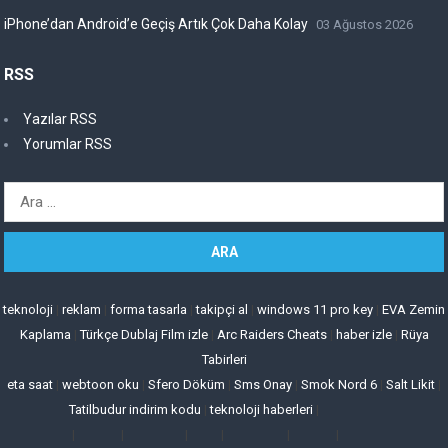
iPhone’dan Android’e Geçiş Artık Çok Daha Kolay
03 Ağustos 2026
RSS
Yazılar RSS
Yorumlar RSS
Arama:
teknoloji
|
reklam
|
forma tasarla
|
takipçi al
|
windows 11 pro key
|
EVA Zemin
Kaplama
|
Türkçe Dublaj Film izle
|
Arc Raiders Cheats
|
haber izle
|
Rüya
Tabirleri
eta saat
|
webtoon oku
|
Sfero Döküm
|
Sms Onay
|
Smok Nord 6
|
Salt Likit
|
Tatilbudur indirim kodu
|
teknoloji haberleri
|
|
|
|
|
|
|