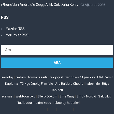
iPhone’dan Android’e Geçiş Artık Çok Daha Kolay
03 Ağustos 2026
RSS
Yazılar RSS
Yorumlar RSS
Arama:
teknoloji
|
reklam
|
forma tasarla
|
takipçi al
|
windows 11 pro key
|
EVA Zemin
Kaplama
|
Türkçe Dublaj Film izle
|
Arc Raiders Cheats
|
haber izle
|
Rüya
Tabirleri
eta saat
|
webtoon oku
|
Sfero Döküm
|
Sms Onay
|
Smok Nord 6
|
Salt Likit
|
Tatilbudur indirim kodu
|
teknoloji haberleri
|
|
|
|
|
|
|