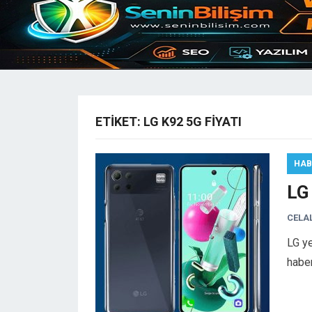
ETIKET:
LG K92 5G FIYATI
HAB
LG 
CELA
LG ye
habe