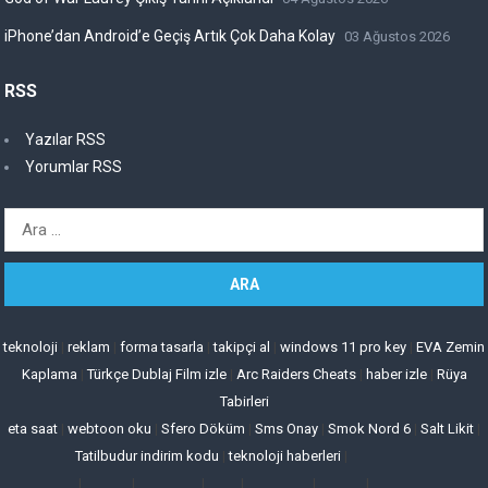
iPhone’dan Android’e Geçiş Artık Çok Daha Kolay
03 Ağustos 2026
RSS
Yazılar RSS
Yorumlar RSS
Arama:
teknoloji
|
reklam
|
forma tasarla
|
takipçi al
|
windows 11 pro key
|
EVA Zemin
Kaplama
|
Türkçe Dublaj Film izle
|
Arc Raiders Cheats
|
haber izle
|
Rüya
Tabirleri
eta saat
|
webtoon oku
|
Sfero Döküm
|
Sms Onay
|
Smok Nord 6
|
Salt Likit
|
Tatilbudur indirim kodu
|
teknoloji haberleri
|
|
|
|
|
|
|