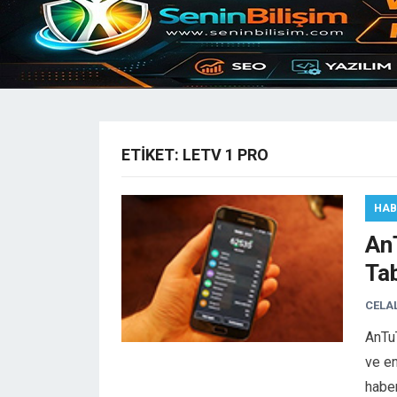
ETIKET:
LETV 1 PRO
HAB
AnT
Tab
CELA
AnTuT
ve en
habe