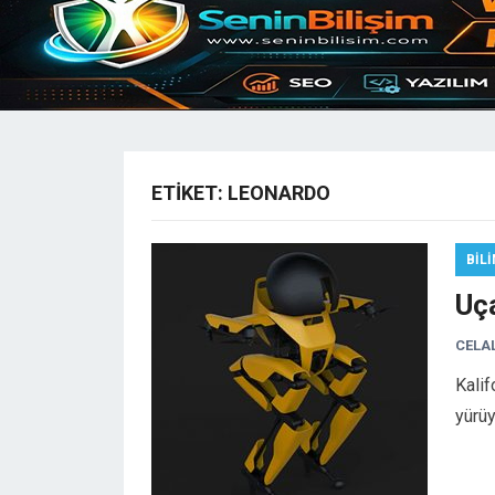
ETIKET:
LEONARDO
BIL
Uç
CELA
Kalif
yürü