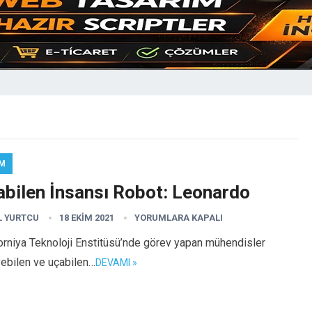
IM
abilen İnsansı Robot: Leonardo
L YURTCU
18 EKIM 2021
YORUMLARA KAPALI
orniya Teknoloji Enstitüsü’nde görev yapan mühendisler
yebilen ve uçabilen…
DEVAMI »