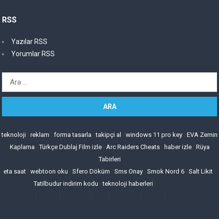
RSS
Yazılar RSS
Yorumlar RSS
Arama:
teknoloji
|
reklam
|
forma tasarla
|
takipçi al
|
windows 11 pro key
|
EVA Zemin
Kaplama
|
Türkçe Dublaj Film izle
|
Arc Raiders Cheats
|
haber izle
|
Rüya
Tabirleri
eta saat
|
webtoon oku
|
Sfero Döküm
|
Sms Onay
|
Smok Nord 6
|
Salt Likit
|
Tatilbudur indirim kodu
|
teknoloji haberleri
|
|
|
|
|
|
|