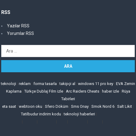
RSS
Yazılar RSS
Yorumlar RSS
Arama:
teknoloji
|
reklam
|
forma tasarla
|
takipçi al
|
windows 11 pro key
|
EVA Zemin
Kaplama
|
Türkçe Dublaj Film izle
|
Arc Raiders Cheats
|
haber izle
|
Rüya
Tabirleri
eta saat
|
webtoon oku
|
Sfero Döküm
|
Sms Onay
|
Smok Nord 6
|
Salt Likit
|
Tatilbudur indirim kodu
|
teknoloji haberleri
|
|
|
|
|
|
|