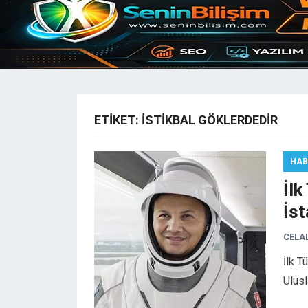
ETIKET:
ISTIKBAL GÖKLERDEDIR
HAB
İlk
İst
CELA
İlk T
Ulusl