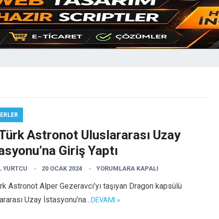
ERLER
 Türk Astronot Uluslararası Uzay
asyonu’na Giriş Yaptı
L YURTCU
20 OCAK 2024
YORUMLARA KAPALI
ürk Astronot Alper Gezeravcı’yı taşıyan Dragon kapsülü
ararası Uzay İstasyonu’na…
DEVAMI »