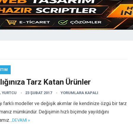
ITIM
lığınıza Tarz Katan Ürünler
L YURTCU
23 ŞUBAT 2017
YORUMLARA KAPALI
ğı farklı modeller ve değişik akımlar ile kendinize özgü bir tarz
manız mümkündür. Değişimin hızlı biçimde yayıldığını
amız…
DEVAMI »