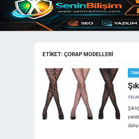
ETIKET:
ÇORAP MODELLERI
TAN
Şık
CELA
Şıklı
yarat
düny