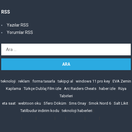
RSS
Yazılar RSS
Yorumlar RSS
Arama:
teknoloji
|
reklam
|
forma tasarla
|
takipçi al
|
windows 11 pro key
|
EVA Zemin
Kaplama
|
Türkçe Dublaj Film izle
|
Arc Raiders Cheats
|
haber izle
|
Rüya
Tabirleri
eta saat
|
webtoon oku
|
Sfero Döküm
|
Sms Onay
|
Smok Nord 6
|
Salt Likit
|
Tatilbudur indirim kodu
|
teknoloji haberleri
|
|
|
|
|
|
|