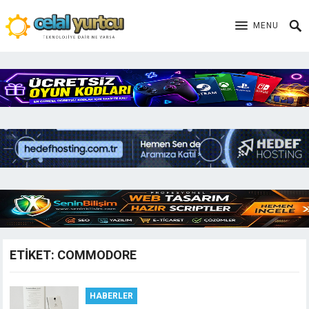
MENU
ETIKET:
COMMODORE
HABERLER