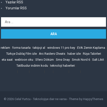
Yazılar RSS
Yorumlar RSS
Arama:
reklam
|
forma tasarla
|
takipçi al
|
windows 11 pro key
|
EVA Zemin Kaplama
|
Türkçe Dublaj Film izle
|
Arc Raiders Cheats
|
haber izle
|
Rüya Tabirleri
eta saat
|
webtoon oku
|
Sfero Döküm
|
Sms Onay
|
Smok Nord 6
|
Salt Likit
|
Tatilbudur indirim kodu
|
teknoloji haberleri
|
|
|
|
|
|
|
© 2026
Celal Yurtcu - Teknolojiye dair ne varsa
- Theme by
HappyThemes