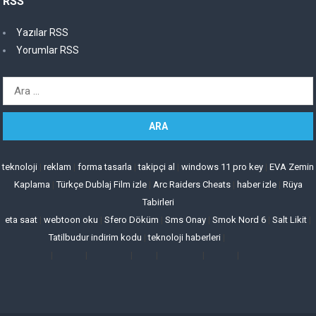
RSS
Yazılar RSS
Yorumlar RSS
Arama:
teknoloji
|
reklam
|
forma tasarla
|
takipçi al
|
windows 11 pro key
|
EVA Zemin
Kaplama
|
Türkçe Dublaj Film izle
|
Arc Raiders Cheats
|
haber izle
|
Rüya
Tabirleri
eta saat
|
webtoon oku
|
Sfero Döküm
|
Sms Onay
|
Smok Nord 6
|
Salt Likit
|
Tatilbudur indirim kodu
|
teknoloji haberleri
|
|
|
|
|
|
|