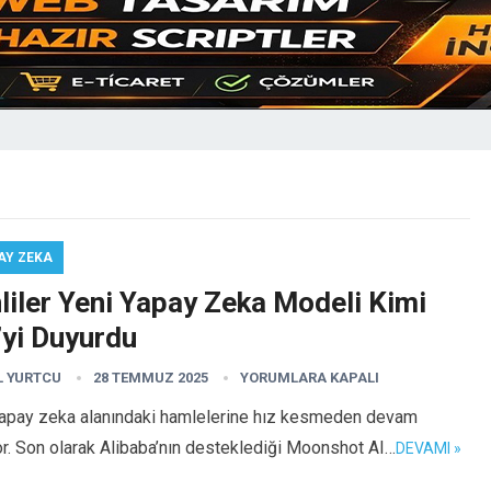
AY ZEKA
liler Yeni Yapay Zeka Modeli Kimi
’yi Duyurdu
L YURTCU
28 TEMMUZ 2025
YORUMLARA KAPALI
yapay zeka alanındaki hamlelerine hız kesmeden devam
r. Son olarak Alibaba’nın desteklediği Moonshot AI…
DEVAMI »