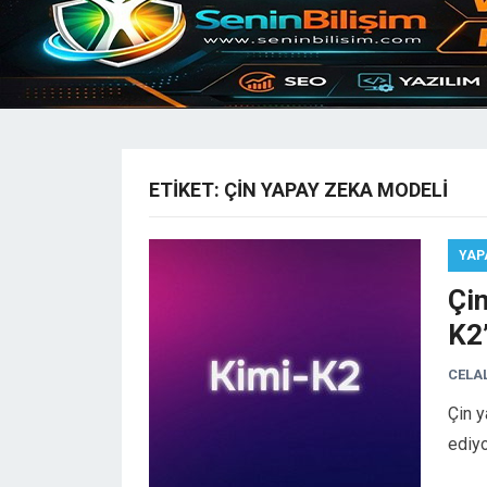
ETIKET:
ÇIN YAPAY ZEKA MODELI
YAP
Çin
K2
CELA
Çin 
ediyo