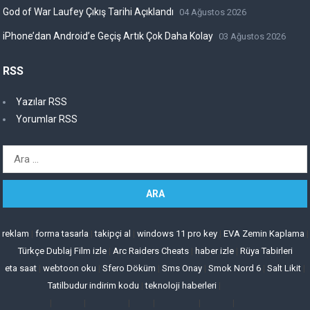
God of War Laufey Çıkış Tarihi Açıklandı
04 Ağustos 2026
iPhone’dan Android’e Geçiş Artık Çok Daha Kolay
03 Ağustos 2026
RSS
Yazılar RSS
Yorumlar RSS
Arama:
reklam
|
forma tasarla
|
takipçi al
|
windows 11 pro key
|
EVA Zemin Kaplama
|
Türkçe Dublaj Film izle
|
Arc Raiders Cheats
|
haber izle
|
Rüya Tabirleri
eta saat
|
webtoon oku
|
Sfero Döküm
|
Sms Onay
|
Smok Nord 6
|
Salt Likit
|
Tatilbudur indirim kodu
|
teknoloji haberleri
|
|
|
|
|
|
|