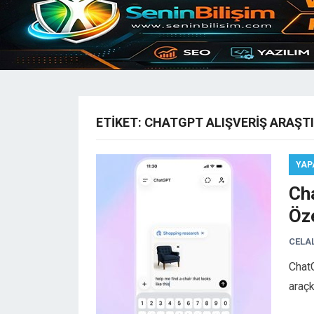
ETIKET:
CHATGPT ALIŞVERIŞ ARAŞT
YAP
Ch
Öze
CELA
ChatG
araçk