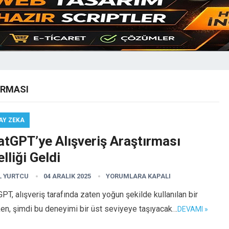
IRMASI
AY ZEKA
atGPT’ye Alışveriş Araştırması
lliği Geldi
L YURTCU
04 ARALIK 2025
YORUMLARA KAPALI
PT, alışveriş tarafında zaten yoğun şekilde kullanılan bir
en, şimdi bu deneyimi bir üst seviyeye taşıyacak…
DEVAMI »